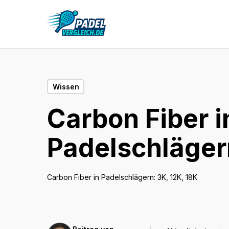
Wissen
Carbon Fiber i
Die besten Padelschläger
Die be
unter
Padelschlägern
Carbon Fiber in Padelschlägern: 3K, 12K, 18K
Florian