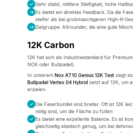
Sehr stabil, mittlere Steifigkeit, hohe Haltba
Es bietet ein direktes Feedback. Da die Fas
steifer als bei grobmaschigeren High-K-Gew
Zielgruppe: Allrounder, die eine gute Mis
12K Carbon
12K hat sich als Industriestandard für Premium
NOX oder Bullpadel).
In unserem
Nox AT10 Genius 12K Test
zeigt si
Bullpadel Vertex 04 Hybrid
setzt auf 12K, um 
erzielen.
Die Faserbündel sind breiter. Oft ist 12K 
nötig sind, um die Fläche zu füllen
Es bietet eine exzellente Balance. Es ist k
gleichzeitig elastisch genug, um bei defen