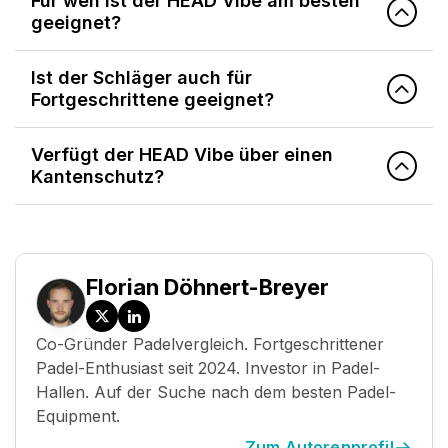
Für wen ist der HEAD Vibe am besten
geeignet?
Ist der Schläger auch für
Fortgeschrittene geeignet?
Verfügt der HEAD Vibe über einen
Kantenschutz?
Florian Döhnert-Breyer
Twitter
LinkedIn
Co-Gründer Padelvergleich. Fortgeschrittener
/
Padel-Enthusiast seit 2024. Investor in Padel-
X
Hallen. Auf der Suche nach dem besten Padel-
Equipment.
Zum Autorenprofil