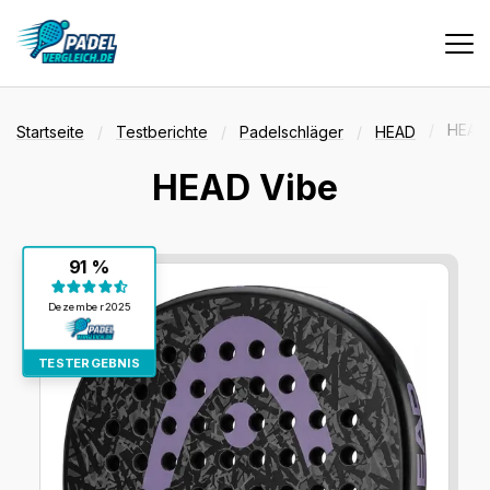
Vergleiche
HEAD
Startseite
Testberichte
Padelschläger
HEAD
HEAD Vibe
Tests
Testergebnis:
91 %
Deals
91 %
Dezember 2025
Suche
TESTERGEBNIS