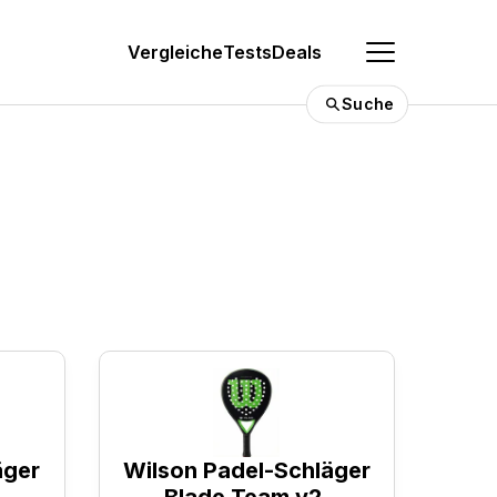
Vergleiche
Tests
Deals
Suche
0 €
Die besten Padel Bälle
äger
Wilson Padel-Schläger