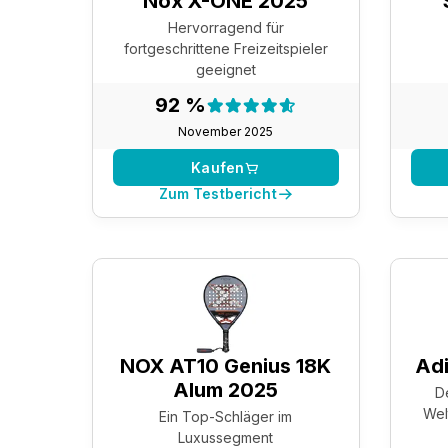
Nox X-ONE 2025
Hervorragend für
fortgeschrittene Freizeitspieler
geeignet
Testergebnis:
92 %
92 %
November 2025
Kaufen
Zum Testbericht
NOX AT10 Genius 18K
Adi
Alum 2025
D
Wel
Ein Top-Schläger im
Luxussegment