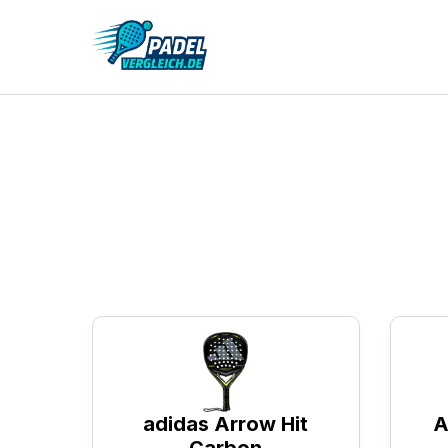
Die besten Padelschläger
Die be
unter
adidas Arrow Hit
A