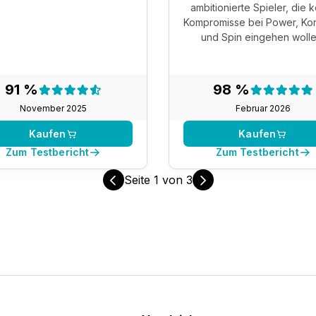
ambitionierte Spieler, die 
Kompromisse bei Power, Kon
und Spin eingehen wolle
Testergebnis:
Testergeb
91 %
98 %
91 %
98 %
November 2025
Februar 2026
Kaufen
Kaufen
Zum Testbericht
Zum Testbericht
Seite
1
von
3