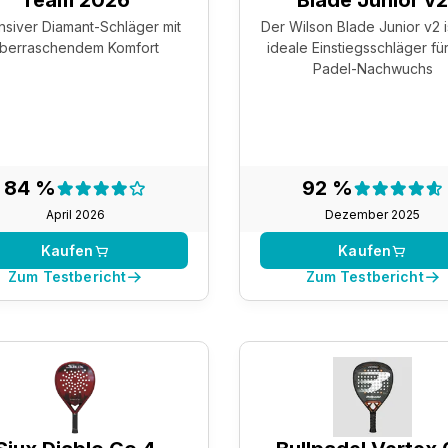
Team 2026
Blade Junior v
nsiver Diamant-Schläger mit
Der Wilson Blade Junior v2 i
berraschendem Komfort
ideale Einstiegsschläger fü
Padel-Nachwuchs
Testergebnis:
Testergeb
84 %
92 %
84 %
92 %
April 2026
Dezember 2025
Kaufen
Kaufen
Zum Testbericht
Zum Testbericht