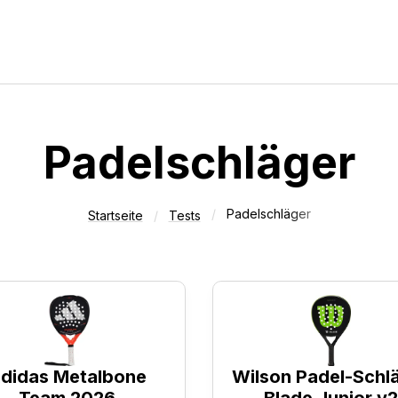
Vergleiche
Tests
Deals
Padelschläger
sten Padelschläger für
Padelschläger unter 10
 50 Euro
Padelschläger
Startseite
Tests
didas Metalbone
Wilson Padel-Schl