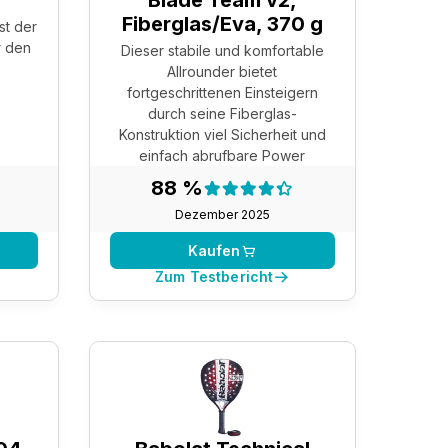
2
Blade Team v2,
Fiberglas/Eva, 370 g
st der
r den
Dieser stabile und komfortable
Allrounder bietet
fortgeschrittenen Einsteigern
durch seine Fiberglas-
Konstruktion viel Sicherheit und
einfach abrufbare Power
nis:
Testergebnis:
88 %
88 %
Dezember 2025
Kaufen
Zum Testbericht