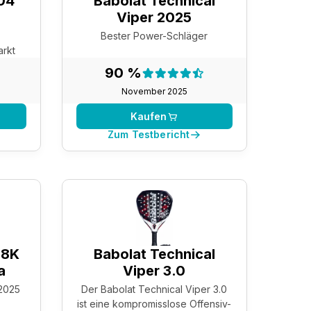
 04
Babolat Technical
Viper 2025
Bester Power-Schläger
arkt
nis:
Testergebnis:
90 %
90 %
November 2025
Kaufen
Zum Testbericht
18K
Babolat Technical
a
Viper 3.0
 2025
Der Babolat Technical Viper 3.0
ist eine kompromisslose Offensiv-