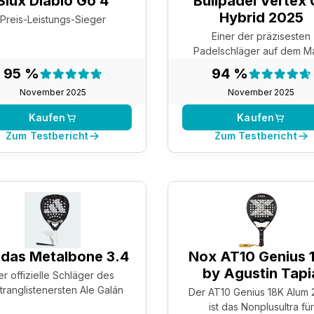
Siux Diablo Go 4
Bullpadel Vertex
Hybrid 2025
Preis-Leistungs-Sieger
Einer der präzisesten
Padelschläger auf dem M
Testergebnis:
Testergeb
95 %
94 %
95 %
94 %
November 2025
November 2025
Kaufen
Kaufen
Zum Testbericht
Zum Testbericht
das Metalbone 3.4
Nox AT10 Genius 
by Agustin Tapi
er offizielle Schläger des
tranglistenersten Ale Galán
Der AT10 Genius 18K Alum
ist das Nonplusultra für