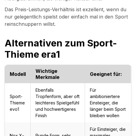
Das Preis-Leistungs-Verhältnis ist exzellent, wenn du
nur gelegentlich spielst oder einfach mal in den Sport
reinschnuppern willst.
Alternativen zum Sport-
Thieme era1
Wichtige
Modell
Geeignet für:
Merkmale
Ebenfalls
Für
Sport-
Tropfenform, aber oft
ambitioniertere
Thieme
leichteres Spielgefühl
Einsteiger, die
evo1
und hochwertigeres
länger beim Sport
Finish
bleiben wollen
Für Einsteiger, die
Nox X-
Runde Form, sehr
maximales