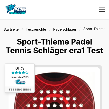
Vergleiche
Sport-Thieme Pa
Startseite
Testberichte
Padelschläger
Sport-Thieme Padel
Tests
Tennis Schläger era1 Test
Deals
Testergebnis:
81 %
81 %
Dezember 2025
Suche
TESTERGEBNIS