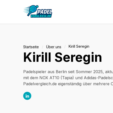
Kirill Seregin
Startseite
Über uns
Kirill Seregin
Die besten Padelschläger
Die be
unter
Padelspieler aus Berlin seit Sommer 2025, aktu
mit dem NOX AT10 (Tapia) und Adidas-Padelsch
Padelvergleich.de eigenständig über mehrere 
LinkedIn