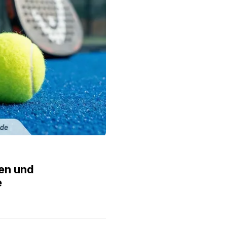
en und
e