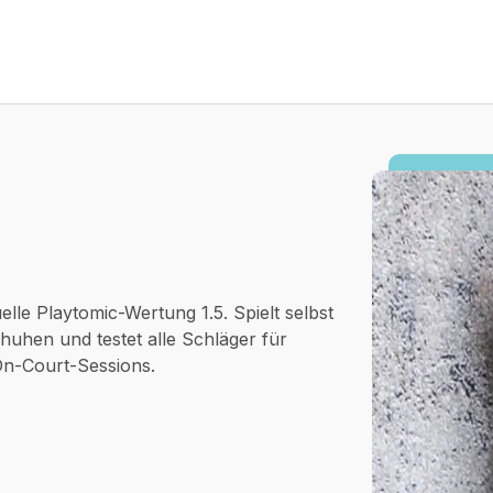
Vergleiche
Tests
Deals
sten Padelschläger für
Padelschläger unter 10
 50 Euro
elle Playtomic-Wertung 1.5. Spielt selbst
uhen und testet alle Schläger für
On-Court-Sessions.