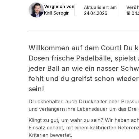
des
Kirill
Vergleich von
Aktualisiert am
Veröf
Jahres
Seregin
Kirill Seregin
24.04.2026
18.04
2026
im
Überblick
Willkommen auf dem Court! Du ke
Dosen frische Padelbälle, spielst 
jeder Ball an wie ein nasser Sc
fehlt und du greifst schon wiede
sein!
Druckbehälter, auch Druckhalter oder Pressur
und verlängern ihre Lebensdauer um das Drei-
Klingt zu gut, um wahr zu sein? Wir haben ach
Einsatz gehabt, mit einem kalibrierten Refe
Kriterien bewertet.