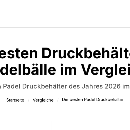
Vergleiche
Tests
Deals
esten Druckbehält
sten Padelschläger für
Padelschläger unter 10
delbälle im Vergle
 50 Euro
n Padel Druckbehälter des Jahres 2026 im
Die besten Padel Druckbehälter
Startseite
Vergleiche