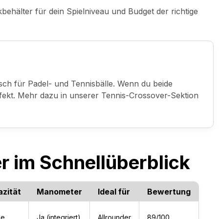
behälter für dein Spielniveau und Budget der richtige
isch für Padel- und Tennisbälle. Wenn du beide
effekt. Mehr dazu in unserer Tennis-Crossover-Sektion
r im Schnellüberblick
zität
Manometer
Ideal für
Bewertung
le
Ja (integriert)
Allrounder
89/100