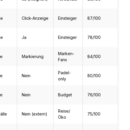
le
Click-Anzeige
Einsteiger
87/100
le
Ja
Einsteiger
78/100
Marken-
le
Markierung
84/100
Fans
Padel-
le
Nein
80/100
only
le
Nein
Budget
76/100
Reise/
älle
Nein (extern)
75/100
Öko