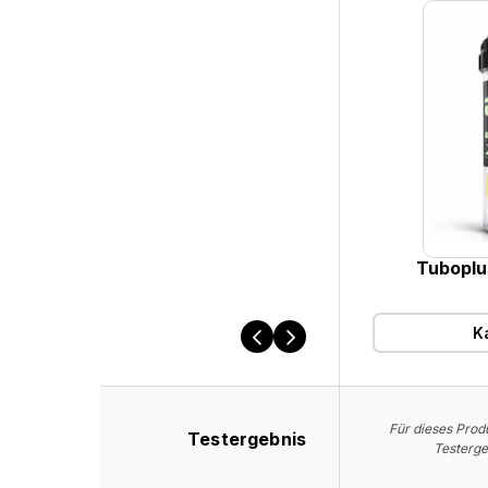
Produkt
Tuboplu
K
Für dieses Produ
Testergebnis
Testerge