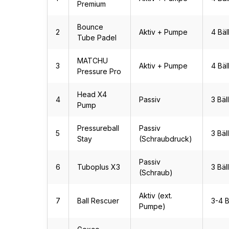
Premium
Bounce
2
Aktiv + Pumpe
4 Bäl
Tube Padel
MATCHU
3
Aktiv + Pumpe
4 Bäl
Pressure Pro
Head X4
4
Passiv
3 Bäl
Pump
Pressureball
Passiv
5
3 Bäl
Stay
(Schraubdruck)
Passiv
6
Tuboplus X3
3 Bäl
(Schraub)
Aktiv (ext.
7
Ball Rescuer
3-4 B
Pumpe)