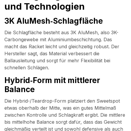
Carbon‑/Fiberglass‑Rahmen für
und Technologien
Robustheit; glossy/sandiges Finish
3K AluMesh‑Schlagfläche
Intermediate: ideal für Allrounder und
Spielerlevel
kontrollorientierte Spieler
Die Schlagfläche besteht aus 3K AluMesh, also 3K-
Carbongewebe mit Aluminiumbeschichtung. Das
macht das Racket leicht und gleichzeitig robust. Der
Hersteller sagt, das Material verbessert die
Ballausleitung und sorgt für mehr Flexibilität bei
schnellen Schlägen.
Hybrid‑Form mit mittlerer
Balance
Die Hybrid-/Teardrop-Form platziert den Sweetspot
etwas oberhalb der Mitte, was ein gutes Mittelmaß
zwischen Kontrolle und Schlagkraft ergibt. Die mittlere
bis mittelhohe Balance sorgt dafür, dass das Gewicht
gleichmäßig verteilt ist und sowohl defensive als auch