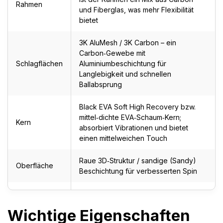
Rahmen
und Fiberglas, was mehr Flexibilität
bietet
3K AluMesh / 3K Carbon – ein
Carbon‑Gewebe mit
Schlagflächen
Aluminiumbeschichtung für
Langlebigkeit und schnellen
Ballabsprung
Black EVA Soft High Recovery bzw.
mittel‑dichte EVA‑Schaum‑Kern;
Kern
absorbiert Vibrationen und bietet
einen mittelweichen Touch
Raue 3D‑Struktur / sandige (Sandy)
Oberfläche
Beschichtung für verbesserten Spin
Anti‑Vibrations‑System zur
Schockabsorption; 3D‑Technologie
Wichtige Eigenschaften
Technologien
für mehr Spin;