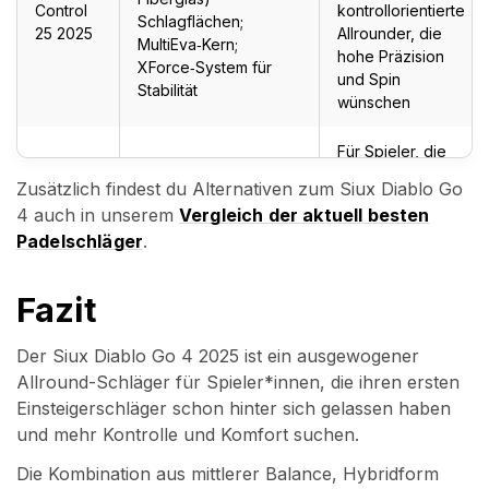
Control
kontrollorientierte
Schlagflächen;
25 2025
Allrounder, die
MultiEva‑Kern;
hohe Präzision
XForce‑System für
und Spin
Stabilität
wünschen
Für Spieler, die
Gewicht 355–375 g;
ein offensiveres
Zusätzlich findest du Alternativen zum Siux Diablo Go
Hybrid/Teardrop‑Form
Racket mit mehr
4 auch in unserem
Vergleich der aktuell besten
mit head‑heavy
Schlagkraft
Padelschläger
.
Siux
Balance; 3K
suchen, aber
Electra
AluMesh‑Schlagfläche;
dennoch ein
Go 4
50/50 Carbon–
kontrollierbares
Fazit
2025
Fiberglas‑Rahmen;
Sweetspot
mittelharter EVA‑Kern;
benötigen – ideal
Der Siux Diablo Go 4 2025 ist ein ausgewogener
sandiges Finish für
als nächster
Allround-Schläger für Spieler*innen, die ihren ersten
Spin
Schritt nach dem
Diablo Go 4
Einsteigerschläger schon hinter sich gelassen haben
und mehr Kontrolle und Komfort suchen.
Die Kombination aus mittlerer Balance, Hybridform