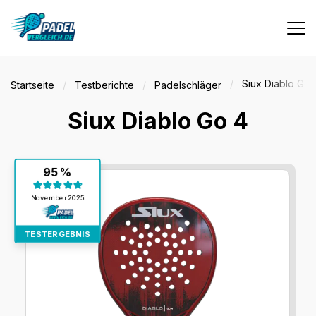
Vergleiche
Siux Diablo Go 
Startseite
Testberichte
Padelschläger
Siux Diablo Go 4
Tests
Testergebnis:
95 %
Deals
95 %
November 2025
Suche
TESTERGEBNIS