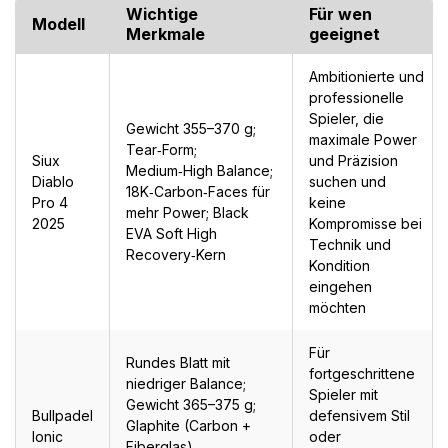
Wichtige
Für wen
Modell
Merkmale
geeignet
Ambitionierte und
professionelle
Spieler, die
Gewicht 355–370 g;
maximale Power
Tear‑Form;
Siux
und Präzision
Medium‑High Balance;
Diablo
suchen und
18K‑Carbon‑Faces für
Pro 4
keine
mehr Power; Black
2025
Kompromisse bei
EVA Soft High
Technik und
Recovery‑Kern
Kondition
eingehen
möchten
Für
Rundes Blatt mit
fortgeschrittene
niedriger Balance;
Spieler mit
Gewicht 365–375 g;
Bullpadel
defensivem Stil
Glaphite (Carbon +
Ionic
oder
Fiberglas)