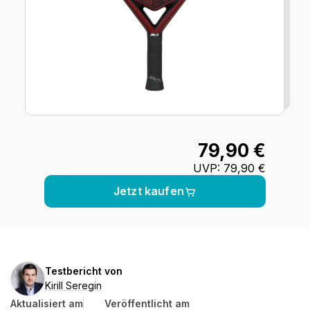
79,90 €
UVP
:
79,90 €
Jetzt kaufen
Kirill
Testbericht von
Seregin
Kirill Seregin
Aktualisiert am
Veröffentlicht am