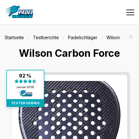
Vergleiche
Wils
Startseite
Testberichte
Padelschläger
Wilson
Wilson Carbon Force
Tests
Testergebnis:
92 %
Deals
92 %
Januar 2026
Suche
TESTERGEBNIS