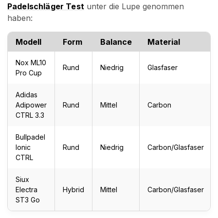
Padelschläger Test
unter die Lupe genommen
haben:
Modell
Form
Balance
Material
Nox ML10
Rund
Niedrig
Glasfaser
Pro Cup
Adidas
Adipower
Rund
Mittel
Carbon
CTRL 3.3
Bullpadel
Ionic
Rund
Niedrig
Carbon/Glasfaser
CTRL
Siux
Electra
Hybrid
Mittel
Carbon/Glasfaser
ST3 Go