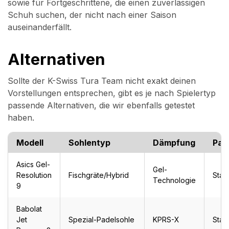
sowie für Fortgeschrittene, die einen zuverlässigen
Schuh suchen, der nicht nach einer Saison
auseinanderfällt.
Alternativen
Sollte der K-Swiss Tura Team nicht exakt deinen
Vorstellungen entsprechen, gibt es je nach Spielertyp
passende Alternativen, die wir ebenfalls getestet
haben.
Modell
Sohlentyp
Dämpfung
Pas
Asics Gel-
Gel-
Resolution
Fischgräte/Hybrid
Stan
Technologie
9
Babolat
Jet
Spezial-Padelsohle
KPRS-X
Stan