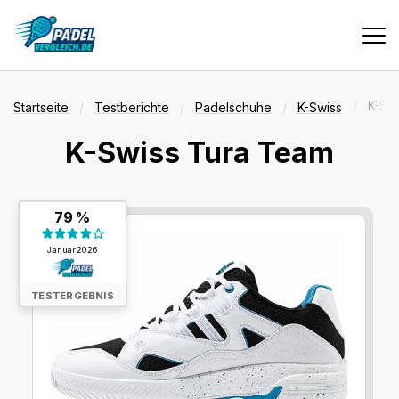
Vergleiche
K-Sw
Startseite
Testberichte
Padelschuhe
K-Swiss
K-Swiss Tura Team
Tests
Testergebnis:
79 %
Deals
79 %
Januar 2026
Suche
TESTERGEBNIS