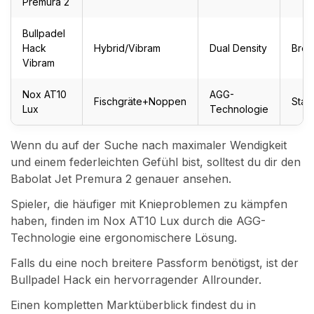
Premura 2
Bullpadel
Hack
Hybrid/Vibram
Dual Density
Breit
Vibram
Nox AT10
AGG-
Fischgräte+Noppen
Stan
Lux
Technologie
Wenn du auf der Suche nach maximaler Wendigkeit
und einem federleichten Gefühl bist, solltest du dir den
Babolat Jet Premura 2 genauer ansehen.
Spieler, die häufiger mit Knieproblemen zu kämpfen
haben, finden im Nox AT10 Lux durch die AGG-
Technologie eine ergonomischere Lösung.
Falls du eine noch breitere Passform benötigst, ist der
Bullpadel Hack ein hervorragender Allrounder.
Einen kompletten Marktüberblick findest du in