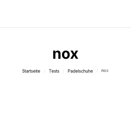
Vergleiche
Tests
Deals
nox
sten Padelschläger für
Padelschläger unter 10
 50 Euro
nox
Startseite
Tests
Padelschuhe