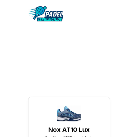
Die besten Padelschläger
Die be
unter
Nox AT10 Lux