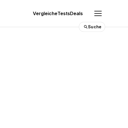
Vergleiche
Tests
Deals
Suche
0 €
Die besten Padel Bälle