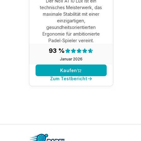
Der Nox AT10 Lux ist ein
technisches Meisterwerk, das
maximale Stabilität mit einer
einzigartigen,
gesundheitsorientierten
Ergonomie für ambitionierte
Padel-Spieler vereint.
Testergebnis:
93 %
93 %
Januar 2026
Kaufen
Zum Testbericht