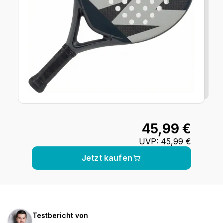
45,99 €
UVP
:
45,99 €
Jetzt kaufen
Kirill
Testbericht von
Seregin