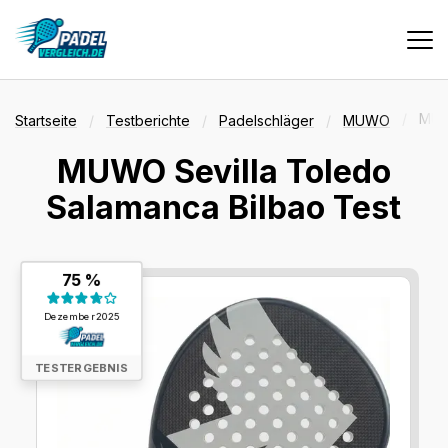
Vergleiche
MUW
Startseite
Testberichte
Padelschläger
MUWO
MUWO Sevilla Toledo
Tests
Salamanca Bilbao Test
Deals
Testergebnis:
75 %
75 %
Dezember 2025
Suche
TESTERGEBNIS