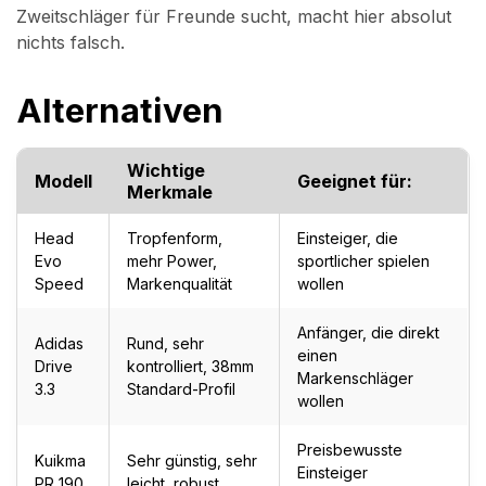
Zweitschläger für Freunde sucht, macht hier absolut
nichts falsch.
Alternativen
Wichtige
Modell
Geeignet für:
Merkmale
Head
Tropfenform,
Einsteiger, die
Evo
mehr Power,
sportlicher spielen
Speed
Markenqualität
wollen
Anfänger, die direkt
Adidas
Rund, sehr
einen
Drive
kontrolliert, 38mm
Markenschläger
3.3
Standard-Profil
wollen
Preisbewusste
Kuikma
Sehr günstig, sehr
Einsteiger
PR 190
leicht, robust