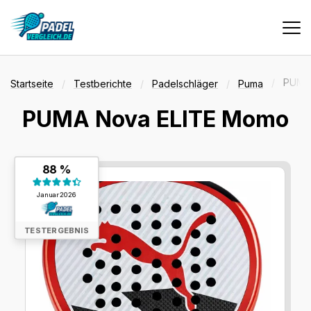
Vergleiche
PUMA
Startseite
Testberichte
Padelschläger
Puma
PUMA Nova ELITE Momo
Tests
Testergebnis:
88 %
Deals
88 %
Januar 2026
Suche
TESTERGEBNIS