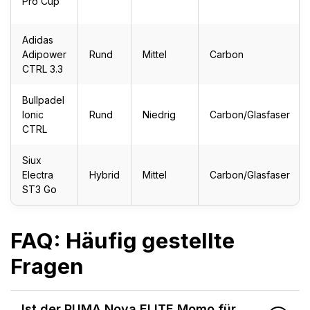
Pro Cup
Adidas
Adipower
Rund
Mittel
Carbon
CTRL 3.3
Bullpadel
Ionic
Rund
Niedrig
Carbon/Glasfaser
CTRL
Siux
Electra
Hybrid
Mittel
Carbon/Glasfaser
ST3 Go
FAQ: Häufig gestellte
Fragen
Ist der PUMA Nova ELITE Momo für