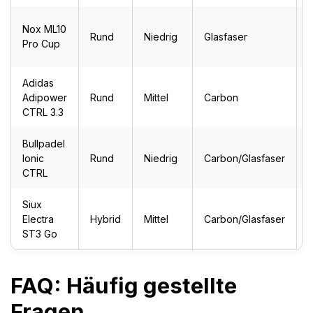
K
Nox ML10
Rund
Niedrig
Glasfaser
L
Pro Cup
K
Adidas
A
Adipower
Rund
Mittel
Carbon
S
CTRL 3.3
h
Bullpadel
A
Ionic
Rund
Niedrig
Carbon/Glasfaser
CTRL
Siux
Electra
Hybrid
Mittel
Carbon/Glasfaser
A
ST3 Go
FAQ: Häufig gestellte
Fragen