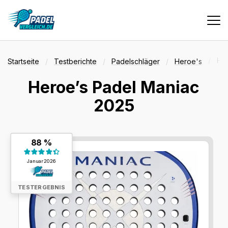
Vergleiche
He
Startseite
Testberichte
Padelschläger
Heroe's
Heroe’s Padel Maniac
Tests
2025
Deals
Testergebnis:
88 %
88 %
Januar 2026
Suche
TESTERGEBNIS